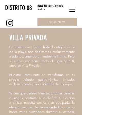
DISTRITO 88
Hotel Boutique Solo para
Adultos
BOOK NOW
VILLA PRIVADA
En nuestro acogedor hotel boutique cerca
de la playa, nos dedicamos exclusivamente
a adultos, creando un ambiente íntimo. Pero
si sueñas con tener todo el lugar para ti,
entra en Villa Privada.
​N
uestro restaurante se transforma en tu
propio refugio gastronómico privado,
exclusivamente para el disfrute de tu grupo.
Ya sea que desees traer tus propias delicias
culinarias, contratar a un chef de tu elección
o utilizar nuestra cocina bien equipada, la
elección es tuya. Ten la seguridad de que no
habrá otros huéspedes durante tu estadía,