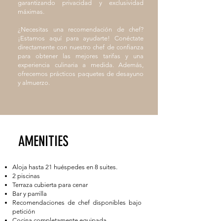
garantizando privacidad y exclusividad
máximas.
¿Necesitas una recomendación de chef?
¡Estamos aquí para ayudarte! Conéctate
directamente con nuestro chef de confianza
para obtener las mejores tarifas y una
experiencia culinaria a medida. Además,
ofrecemos prácticos paquetes de desayuno
y almuerzo.
AMENITIES
Aloja hasta 21 huéspedes en 8 suites.
2 piscinas
Terraza cubierta para cenar
Bar y parrilla
Recomendaciones de chef disponibles bajo
petición
Cocina completamente equipada